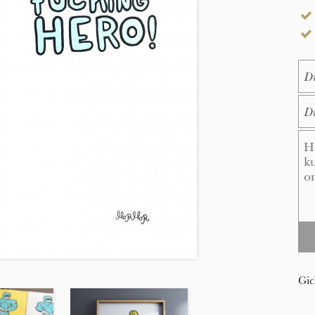
Na
E-M
Me
Gic