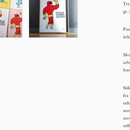
Try
gr.
Pas
ink
Mor
arb
ha
Sti
fra
udt
and
med
udf