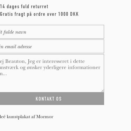
14 dages fuld returret
Gratis fragt på ordre over 1000 DKK
me
*
ail
*
ssage
*
leé kunstplakat af Mormor