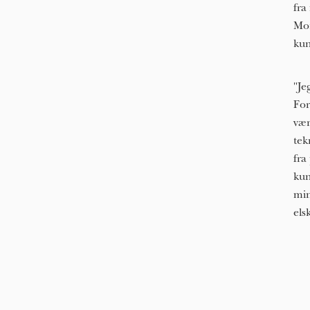
fra
Mor
kun
"Je
For
vær
tek
fra
kun
min
els