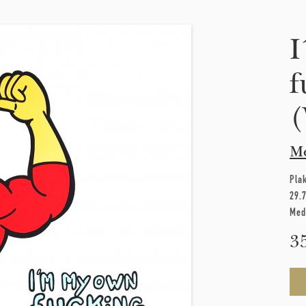
I
f
(
M
Pla
29.
Med
3