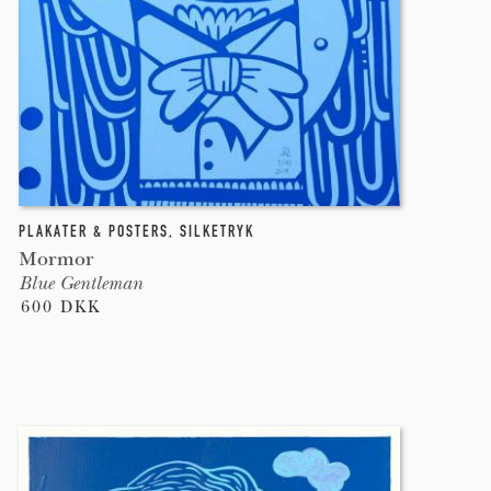
PLAKATER & POSTERS
,
SILKETRYK
Mormor
Blue Gentleman
600 DKK