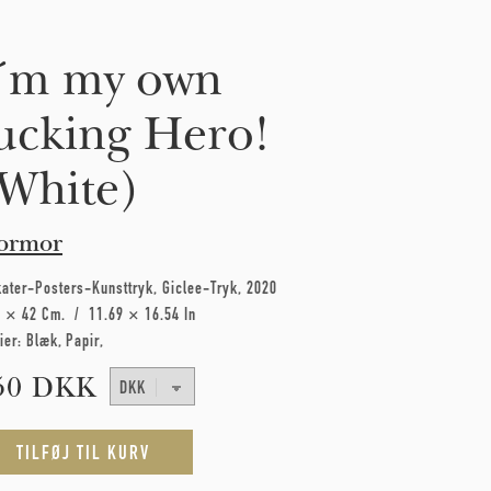
´m my own
ucking Hero!
White)
ormor
kater-Posters-Kunsttryk
Giclee-Tryk
2020
7 × 42 Cm
11.69 × 16.54 In
ier:
Blæk
Papir
50 DKK