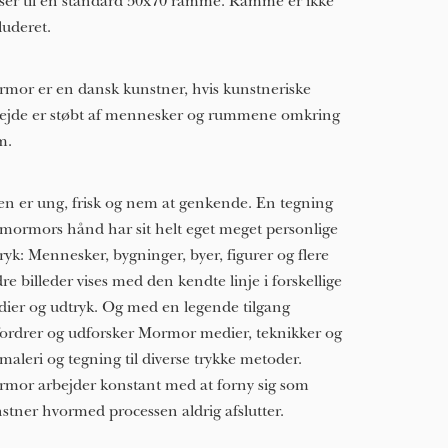
ser til en standard 50x70 ramme. Ramme er ikke
luderet.
mor er en dansk kunstner, hvis kunstneriske
ejde er støbt af mennesker og rummene omkring
m.
len er ung, frisk og nem at genkende. En tegning
 mormors hånd har sit helt eget meget personlige
ryk: Mennesker, bygninger, byer, figurer og flere
re billeder vises med den kendte linje i forskellige
ier og udtryk. Og med en legende tilgang
ordrer og udforsker Mormor medier, teknikker og
 maleri og tegning til diverse trykke metoder.
mor arbejder konstant med at forny sig som
stner hvormed processen aldrig afslutter.