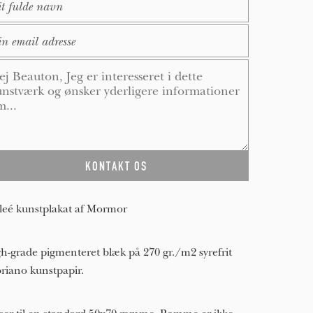
ail
*
ssage
*
leé kunstplakat af Mormor
h-grade pigmenteret blæk på 270 gr./m2 syrefrit
riano kunstpapir.