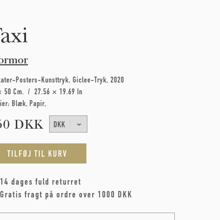
axi
ormor
kater-Posters-Kunsttryk
Giclee-Tryk
2020
× 50 Cm
27.56 × 19.69 In
ier:
Blæk
Papir
50 DKK
14 dages fuld returret
Gratis fragt på ordre over 1000 DKK
me
*