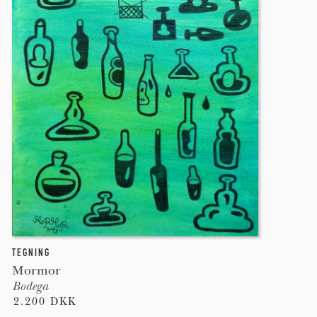
TEGNING
Mormor
Bodega
2.200 DKK