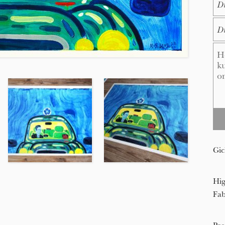
E-M
Me
Gic
Hig
Fab