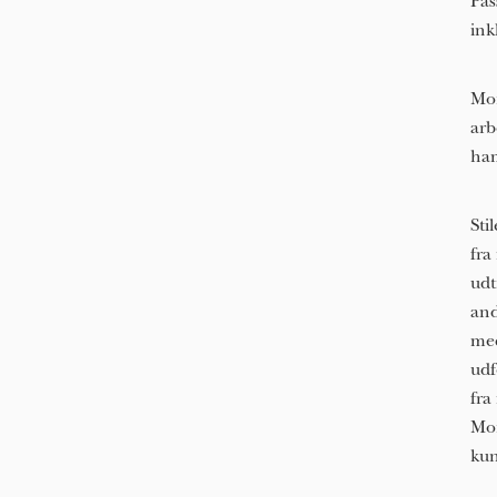
Pas
ink
Mor
arb
ha
Sti
fra
udt
and
med
udf
fra
Mor
kun