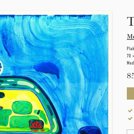
T
M
Pla
70 
Med
8
Na