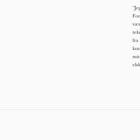
"Je
For
vær
tek
fra
kun
min
els