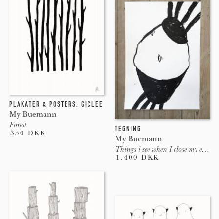
PLAKATER & POSTERS
,
GICLEE
My Buemann
Forest
TEGNING
350 DKK
My Buemann
Things i see when I close my eyes #3
1.400 DKK