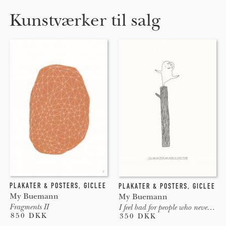
Kunstværker til salg
PLAKATER & POSTERS
,
GICLEE
PLAKATER & POSTERS
,
GICLEE
My Buemann
My Buemann
Fragments II
I feel bad for people who never do stupid things
850 DKK
350 DKK