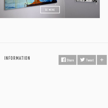
SE MERE
INFORMATION
Share
Tweet
Fragt & Levering
Kunst i virksomheden
Gavekort
Hvorfor Beauton?
Om Os
Servicevilkår