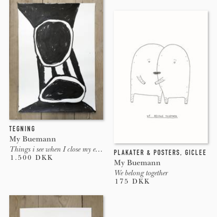
TEGNING
My Buemann
Things i see when I close my eyes #7
PLAKATER & POSTERS
,
GICLEE
1.500 DKK
My Buemann
We belong together
175 DKK