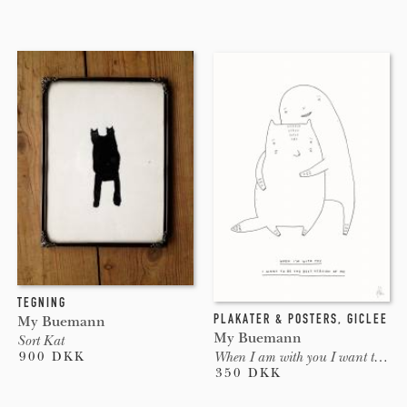
TEGNING
PLAKATER & POSTERS
,
GICLEE
My Buemann
My Buemann
Sort Kat
900 DKK
When I am with you I want to be the best version of me
350 DKK