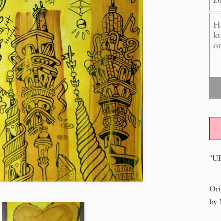
Me
"U
Ori
by