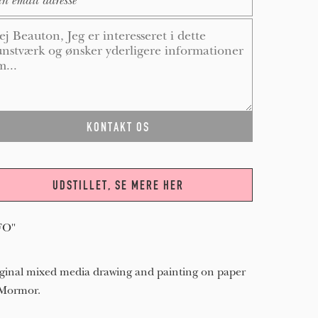
ssage
*
UDSTILLET, SE MERE HER
FO"
ginal mixed media drawing and painting on paper
 Mormor.