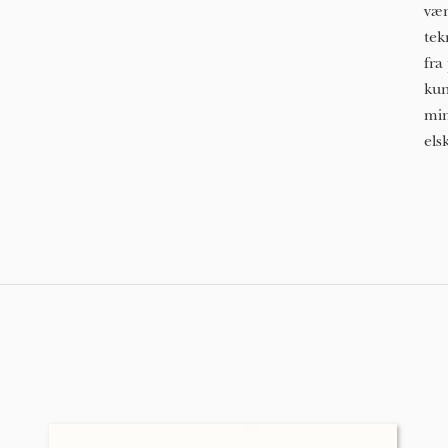
vær
tek
fra
kun
min
els