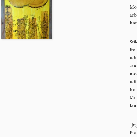
Mor
arb
ha
Sti
fra
udt
and
med
udf
fra
Mor
kun
"Je
For