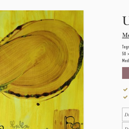
M
Teg
50 
Med
Na
E-M