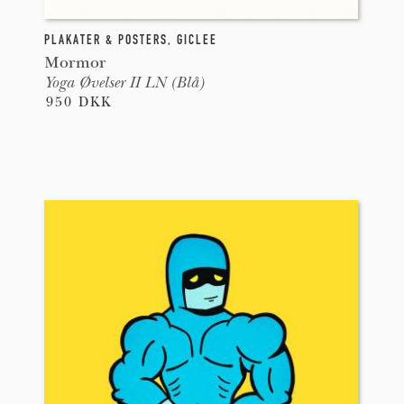
PLAKATER & POSTERS
,
GICLEE
Mormor
Yoga Øvelser II LN (Blå)
950 DKK