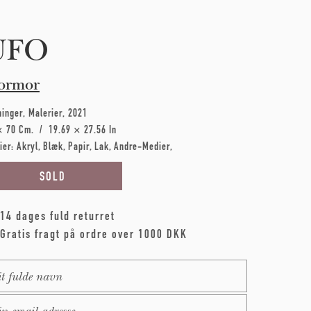
UFO
ormor
ninger
Malerier
2021
× 70 Cm
19.69 × 27.56 In
ier:
Akryl
Blæk
Papir
Lak
Andre-Medier
14 dages fuld returret
Gratis fragt på ordre over 1000 DKK
me
*
ail
*