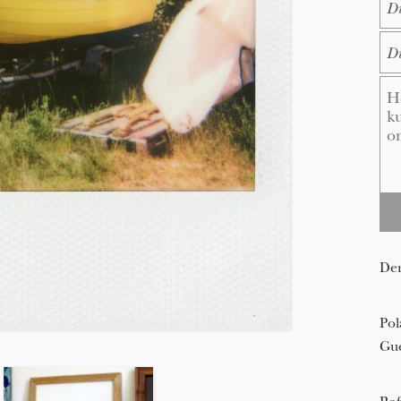
E-M
Me
Den
Pol
Gue