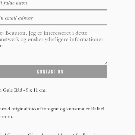
ail
*
ssage
*
 Gule Båd - 9 x 11 cm.
aroid originalfoto af fotograf og kunstmaler Rafael
rrero.