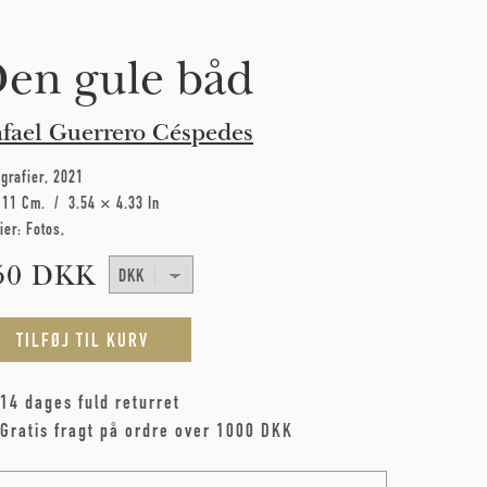
en gule båd
fael Guerrero Céspedes
grafier
2021
 11 Cm
3.54 × 4.33 In
ier:
Fotos
50 DKK
14 dages fuld returret
Gratis fragt på ordre over 1000 DKK
me
*