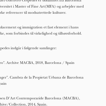
ael Guerrero Céspedes er uddannet fra Barcelona
versitet i Master of Fine Art(MFA) og arbejder med
rke referencer til modsatrettede kulturer.
lacement og immigration et fast element i hans
ke, som forbindes til virkelighed og tilhørsforhold.
pedes indgår i følgende samlinger:
ro”. Archive MACBA, 2018, Barcelona / Spain
nger”. Cambra de la Propietat Urbana de Barcelona
pain
seu D’Art Contemporaride Barcelona (MACBA),
hive/Collection, 2014, Spain.