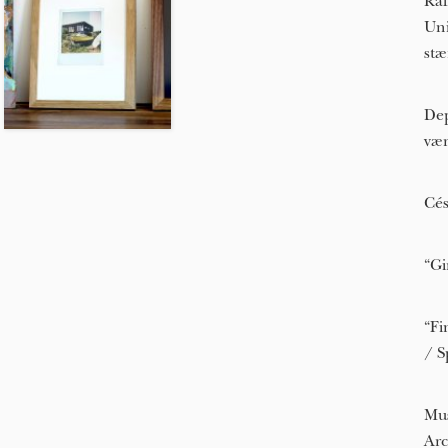
Raf
Uni
stæ
Dep
vær
Cés
“Gi
“Fi
/ S
Mu
Arc