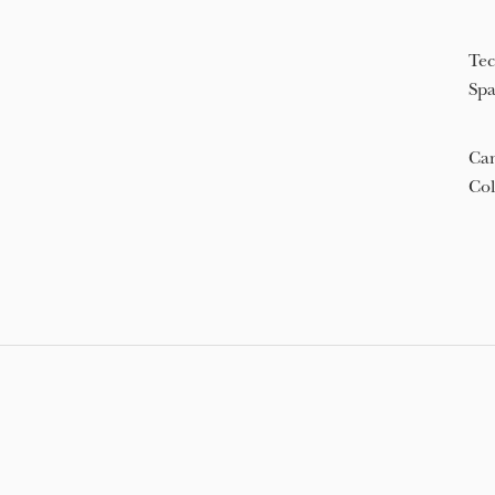
Tec
Spa
Cam
Col