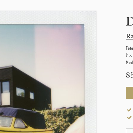
D
Ra
Foto
9 ×
Med
8
Na