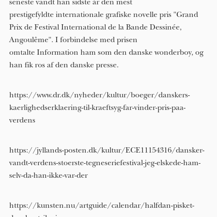
seneste vandt han sidste år den mest
prestigefyldte internationale grafiske novelle pris "Grand
Prix de Festival International de la Bande Dessinée,
Angoulême". I forbindelse med prisen
omtalte Information ham som den danske wonderboy, og
han fik ros af den danske presse.
https://www.dr.dk/nyheder/kultur/boeger/danskers-
kaerlighedserklaering-til-kraeftsyg-far-vinder-pris-paa-
verdens
https://jyllands-posten.dk/kultur/ECE11154316/dansker-
vandt-verdens-stoerste-tegneseriefestival-jeg-elskede-ham-
selv-da-han-ikke-var-der
https://kunsten.nu/artguide/calendar/halfdan-pisket-