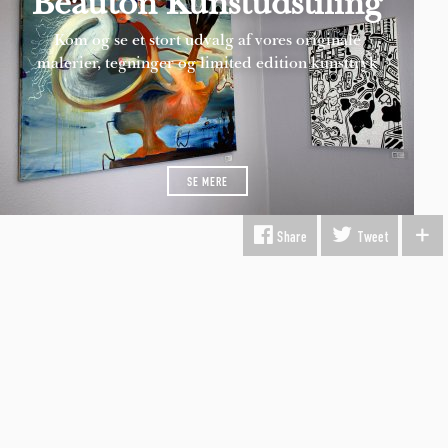
Beauton Kunstudstiling
Kom og se et stort udvalg af vores originale
malerier, tegninger og limited edition kunsttryk
SE MERE
Share
Tweet
INFORMATION
Fragt & Levering