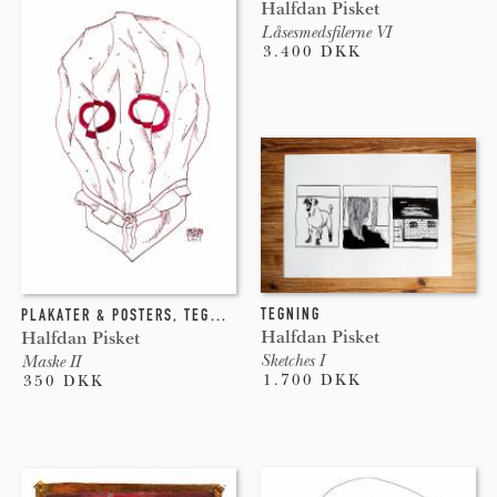
Halfdan Pisket
Låsesmedsfilerne VI
3.400 DKK
TEGNING
PLAKATER & POSTERS
,
TEGNING
,
GICLEE
Halfdan Pisket
Halfdan Pisket
Sketches I
Maske II
1.700 DKK
350 DKK