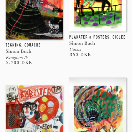
PLAKATER & POSTERS
,
GICLEE
Simon Buch
TEGNING
,
GOUACHE
Circus
Simon Buch
350 DKK
Kingdom IV
2.700 DKK