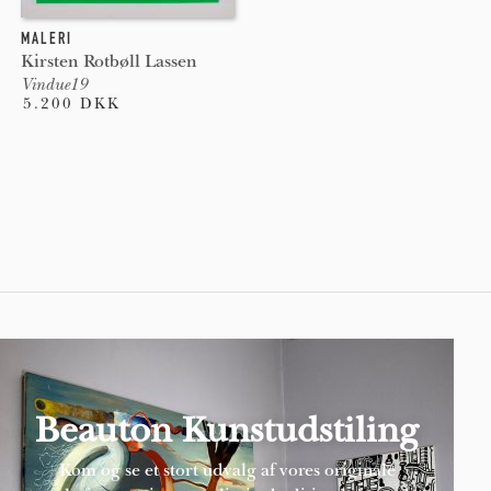
MALERI
Kirsten Rotbøll Lassen
Vindue19
5.200 DKK
Pages
Beauton Kunstudstiling
Kom og se et stort udvalg af vores originale