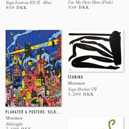
I'm My Own Hero (Pink)
Yoga Exercise RN II - Blue
350 DKK
950 DKK
TEGNING
Mormor
Yoga Øvelser VII
5.200 DKK
PLAKATER & POSTERS
,
SILKETRYK
Mormor
Midnight