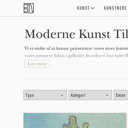
Skip to main content
KUNST
KUNSTNERE
Moderne Kunst Til
Vi er stolte af at kunne præsentere vores store kunst
vores primære fokus i galleriet, hvorfor vi har ladet
eneste kunstværk og samtlige kunstnere. Vi er hele t
Læs mere
opleve nye kunstværker her i galleriet.
Nedenfor finder du blandt andet originale malerier, 
kunstfotografier, samt en lang række limited edition
type, stil, farve eller pris kan det vælges i dropdow
Er du interesseret i at se flere detaljer om et specifik