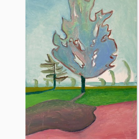
præsenteret for flere detaljerede billeder, beskrivel
hvilke andre kunstværker pågældende kunstneren har
For at købe et kunstværk, klikker du blot på knappen "T
krypteret online betaling. Når du køber et kunstværk,
I menuen i bunden af hjemmesiden finder du informa
en forespørgsel, er du altid mere end velkommen til 
brev eller telefon.