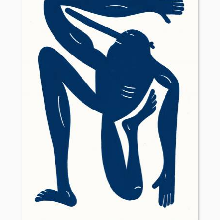
se, de anvendte medier, link til kunstneren bag samt en oversigt ov
 til salg.
ilføj til kurv", hvorefter du vil blive sendt viderer til en sikker o
 har du 14 dages fri returret.
tion om galleriet. Såfremt du har et yderligere spørgsmål eller
at kontakte os. Benyt kontaktformularen eller kontakt os via mai