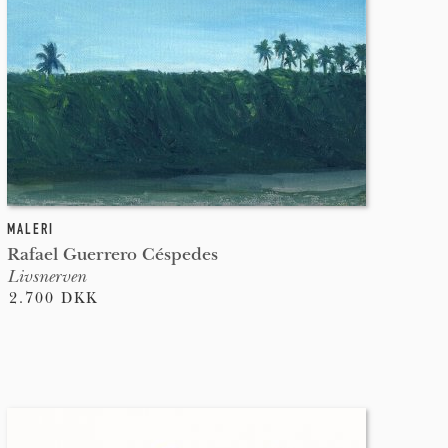
er
g
l,
MALERI
Rafael Guerrero Céspedes
Livsnerven
2.700 DKK