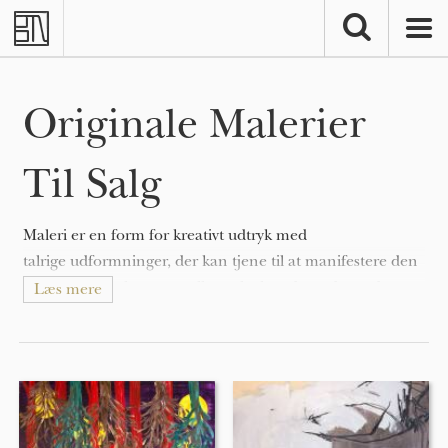
Skip to main content
Originale Malerier
Til Salg
Maleri er en form for kreativt udtryk med
talrige udformninger, der kan tjene til at manifestere den
ekspressive og konceptuelle tanke hos den udøvende.
Læs mere
Malerier kan være naturalistiske og repræsentative (som i
et still-life maleri eller landskabsmaleri), abstrakte,
fortællende (som i symbolisme), følelsesladede (som i
ekspressionisme), eller politiske (som i artivisme).