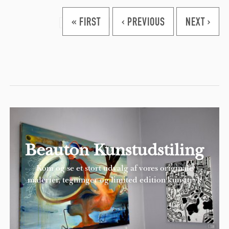
Pages
« FIRST
‹ PREVIOUS
NEXT ›
Beauton Kunstudstiling
Kom og se et stort udvalg af vores originale
malerier, tegninger og limited edition kunsttryk