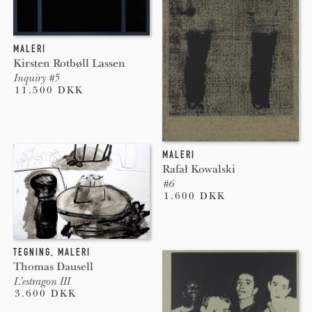
MALERI
Kirsten Rotbøll Lassen
Inquiry #5
11.500 DKK
MALERI
Rafał Kowalski
#6
1.600 DKK
TEGNING
,
MALERI
Thomas Dausell
L’estragon III
3.600 DKK