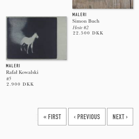
MALERI
Simon Buch
Heste #2
22.500 DKK
MALERI
Rafał Kowalski
#5
2.900 DKK
Pages
« FIRST
‹ PREVIOUS
NEXT ›