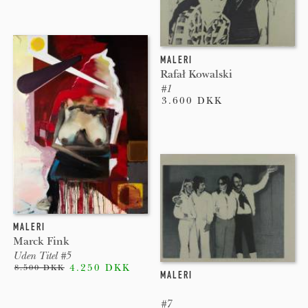
MALERI
Rafał Kowalski
#1
3.600 DKK
MALERI
Marck Fink
Uden Titel #5
4.250 DKK
8.500 DKK
MALERI
#7