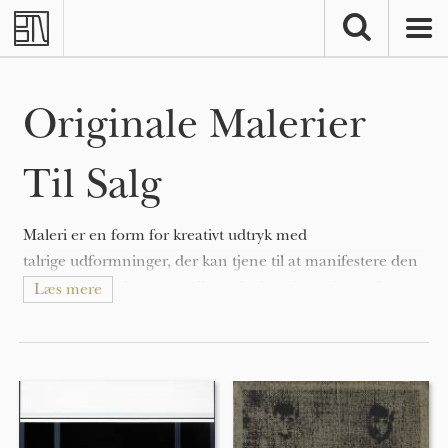
Skip to main content
Originale Malerier
Til Salg
Maleri er en form for kreativt udtryk med
talrige udformninger, der kan tjene til at manifestere den
ekspressive og konceptuelle tanke hos den udøvende.
Læs mere
Malerier kan være naturalistiske og repræsentative (som i
et still-life maleri eller landskabsmaleri), abstrakte,
fortællende (som i symbolisme), følelsesladede (som i
ekspressionisme), eller politiske (som i artivisme).