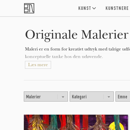
Skip to main content
KUNST
KUNSTNERE
Originale Malerier 
Maleri er en form for kreativt udtryk med talrige udf
konceptuelle tanke hos den udøvende.
Læs mere
Malerier kan være naturalistiske og repræsentative (so
fortællende (som i symbolisme), følelsesladede (som i