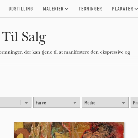
UDSTILLING
MALERIER
TEGNINGER
PLAKATER
Til Salg
ormninger, der kan tjene til at manifestere den ekspressive og
m i et still-life maleri eller landskabsmaleri), abstrakte,
 ekspressionisme), eller politiske (som i artivisme).