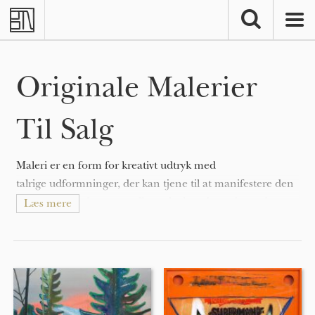
Skip to main content
Originale Malerier
Til Salg
Maleri er en form for kreativt udtryk med
talrige udformninger, der kan tjene til at manifestere den
ekspressive og konceptuelle tanke hos den udøvende.
Læs mere
Malerier kan være naturalistiske og repræsentative (som i
et still-life maleri eller landskabsmaleri), abstrakte,
fortællende (som i symbolisme), følelsesladede (som i
ekspressionisme), eller politiske (som i artivisme).