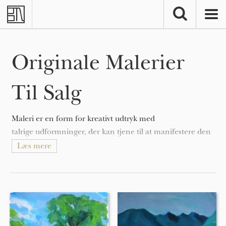
Skip to main content
Originale Malerier
Til Salg
Maleri er en form for kreativt udtryk med
talrige udformninger, der kan tjene til at manifestere den
ekspressive og konceptuelle tanke hos den udøvende.
Læs mere
Malerier kan være naturalistiske og repræsentative (som i
et still-life maleri eller landskabsmaleri), abstrakte,
fortællende (som i symbolisme), følelsesladede (som i
ekspressionisme), eller politiske (som i artivisme).