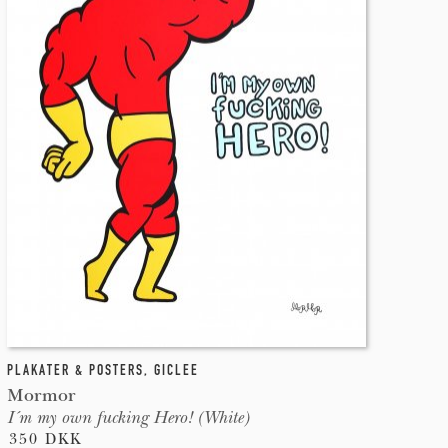
PLAKATER & POSTERS
,
GICLEE
Mormor
I´m my own fucking Hero! (White)
350 DKK