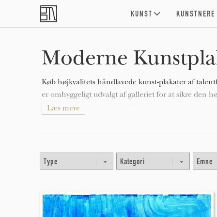
Skip to main content
KUNST
KUNSTNERE
Moderne Kunstplak
Køb højkvalitets håndlavede kunst-plakater af talent
er omhyggeligt udvalgt af galleriet for at sikre den hø
og kunst-plakater online. Alle kunst-plakater er tryk
Læs mere
ideer og inspiration til indretning med kvalitets kunst