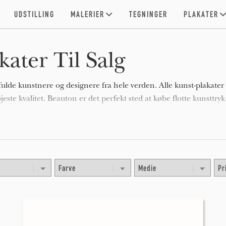
UDSTILLING
MALERIER
TEGNINGER
PLAKATER
ater Til Salg
fulde kunstnere og designere fra hele verden. Alle kunst-plakater
jeste kvalitet. Beauton er det perfekt sted at købe flotte kunsttryk
t på lækkert akiverbart, syrefrit kunstpapir, 100% bomuld. Find
 i dit eget hjem.