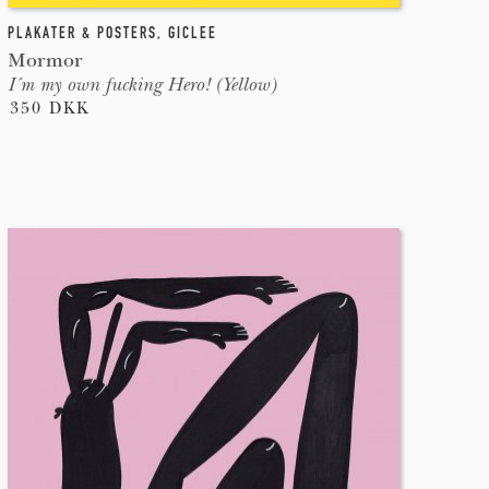
PLAKATER & POSTERS
,
GICLEE
Mormor
I´m my own fucking Hero! (Yellow)
350 DKK