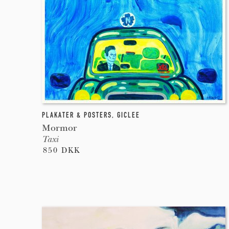
PLAKATER & POSTERS
,
GICLEE
Mormor
Taxi
850 DKK