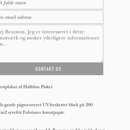
ail
*
ssage
*
stplakat af Halfdan Pisket
h-grade pigmenteret UV-beskyttet blæk på 200
/m2 syrefrit Fabriano kunstpapir.