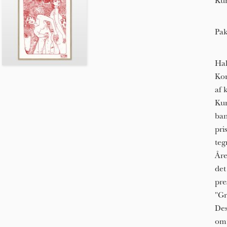
Kun
Pak
Hal
Kon
af 
Kun
ban
pri
teg
Åre
det
pre
"Gr
Des
omt