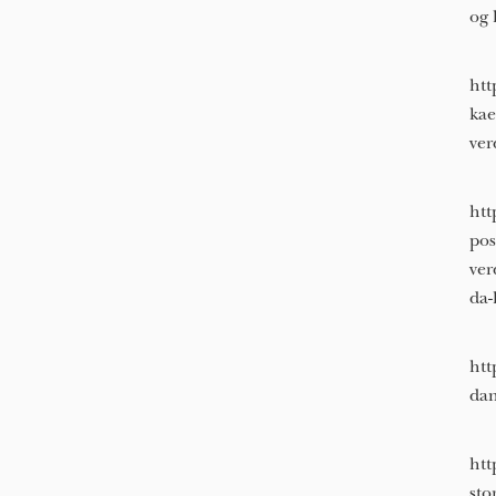
og 
htt
kae
ver
htt
pos
ver
da-
htt
dan
htt
sto