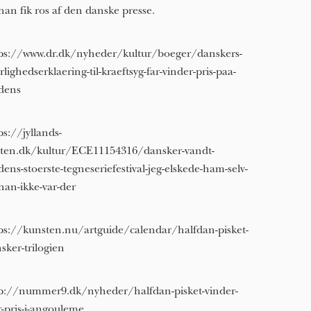
han fik ros af den danske presse.
ps://www.dr.dk/nyheder/kultur/boeger/danskers-
rlighedserklaering-til-kraeftsyg-far-vinder-pris-paa-
dens
ps://jyllands-
ten.dk/kultur/ECE11154316/dansker-vandt-
dens-stoerste-tegneseriefestival-jeg-elskede-ham-selv-
han-ikke-var-der
ps://kunsten.nu/artguide/calendar/halfdan-pisket-
sker-trilogien
p://nummer9.dk/nyheder/halfdan-pisket-vinder-
r-pris-i-angouleme