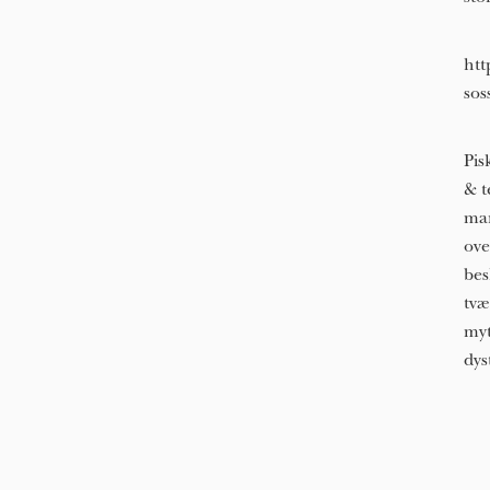
htt
sos
Pis
& t
man
ove
bes
tvæ
myt
dys