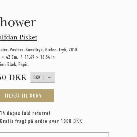
hower
lfdan Pisket
kater-Posters-Kunsttryk
Giclee-Tryk
2018
7 × 42 Cm
11.69 × 16.54 In
ier:
Blæk
Papir
50 DKK
14 dages fuld returret
Gratis fragt på ordre over 1000 DKK
me
*