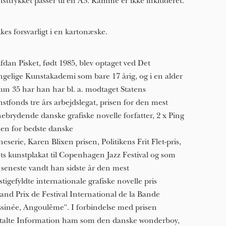
sttrykket passer til en A3. Ramme er ikke inkluderet.
kes forsvarligt i en kartonæske.
fdan Pisket, født 1985, blev optaget ved Det
gelige Kunstakademi som bare 17 årig, og i en alder
kun 3​5​ har han har bl. a. modtaget Statens
stfonds tre års arbejdslegat, prisen for den mest
ebrydende danske grafiske novelle forfatter, 2 x Ping
sen for bedste danske
neserie, Karen Blixen prisen, Politikens Frit Flet-pris,
ts kunstplakat til Copenhagen Jazz Festival og som
 seneste vandt han sidste år den mest
stigefyldte internationale grafiske novelle pris
and Prix de Festival International de la Bande
sinée, Angoulême". I forbindelse med prisen
alte Information ham som den danske wonderboy,