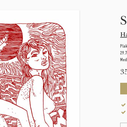
S
Ha
Pla
29.
Med
3
Na