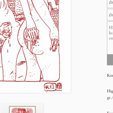
E-M
Me
Kun
Hig
gr.