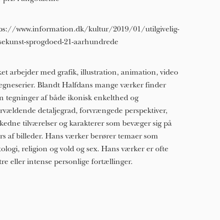
ps://www.information.dk/kultur/2019/01/utilgivelig-
sekunst-sprogdoed-21-aarhundrede
ket arbejder med grafik, illustration, animation, video
egneserier. Blandt Halfdans mange værker finder
 tegninger af både ikonisk enkelthed og
rvældende detaljegrad, forvrængede perspektiver,
kedne tilværelser og karakterer som bevæger sig på
rs af billeder. Hans værker berører temaer som
ologi, religion og vold og sex. Hans værker er ofte
tre eller intense personlige fortællinger.