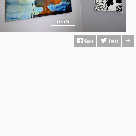
SE MERE
Share
Tweet
INFORMATION
Fragt & Levering
Kunst i virksomheden
Gavekort
Hvorfor Beauton?
Om Os