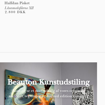
Halfdan Pisket
Låsesmedsfilerne XII
2.800 DKK
Pages
Beauton Kunstudstiling
Kom og se et stort udvalg af vores originale
malerier, tegninger og limited edition kunsttryk