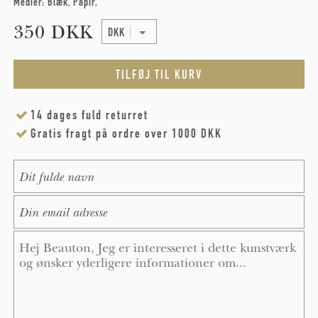
Medier:
Blæk
Papir
350 DKK
14 dages fuld returret
Gratis fragt på ordre over 1000 DKK
Name
*
E-Mail
*
Message
*