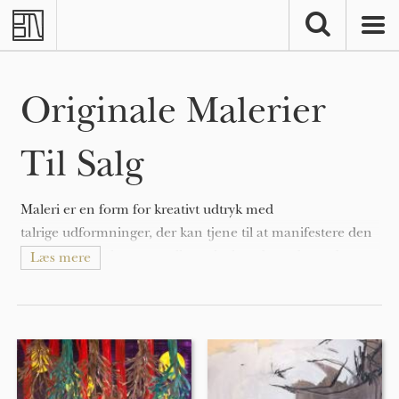
Skip to main content
Originale Malerier
Til Salg
Maleri er en form for kreativt udtryk med
talrige udformninger, der kan tjene til at manifestere den
ekspressive og konceptuelle tanke hos den udøvende.
Læs mere
Malerier kan være naturalistiske og repræsentative (som i
et still-life maleri eller landskabsmaleri), abstrakte,
fortællende (som i symbolisme), følelsesladede (som i
ekspressionisme), eller politiske (som i artivisme).