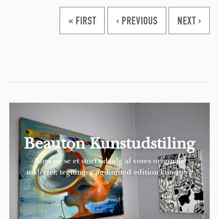
Pages
« FIRST
‹ PREVIOUS
NEXT ›
Beauton Kunstudstiling
Kom og se et stort udvalg af vores originale
malerier, tegninger og limited edition kunsttryk